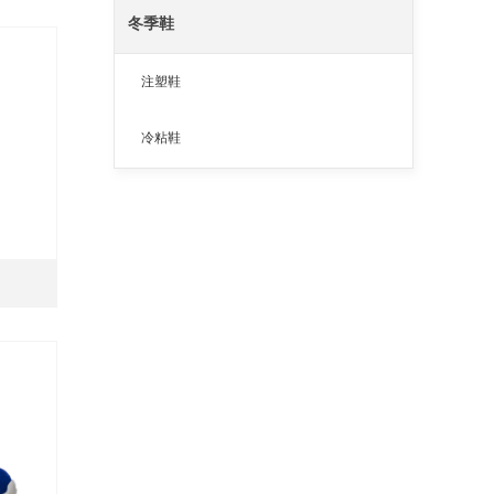
冬季鞋
注塑鞋
冷粘鞋