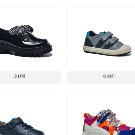
冷粘鞋
冷粘鞋