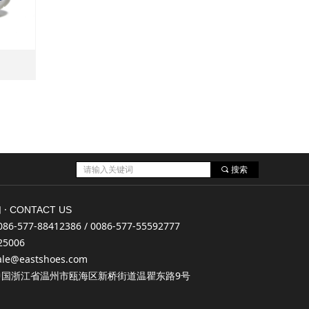
끠
搜索
 ·
CONTACT US
6-577-88412386 / 0086-577-55592777
5006
e@eastshoes.com
中国浙江省温州市瓯海区新桥街道温瞿东路9号