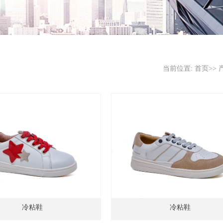
当前位置: 首页>>
冷粘鞋
冷粘鞋